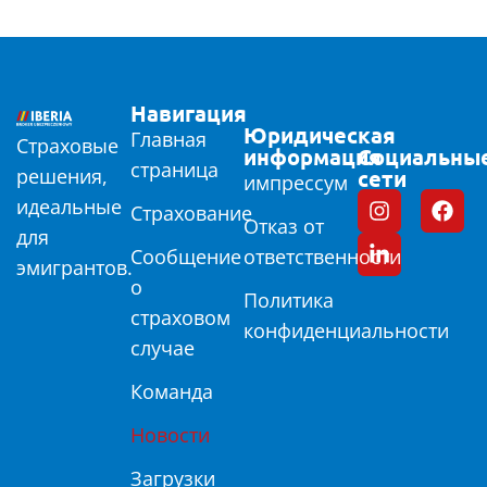
Навигация
Юридическая
Главная
Страховые
информация
Социальны
страница
решения,
сети
импрессум
идеальные
Страхование
Отказ от
для
Сообщение
ответственности
эмигрантов.
о
Политика
страховом
конфиденциальности
случае
Команда
Новости
Загрузки