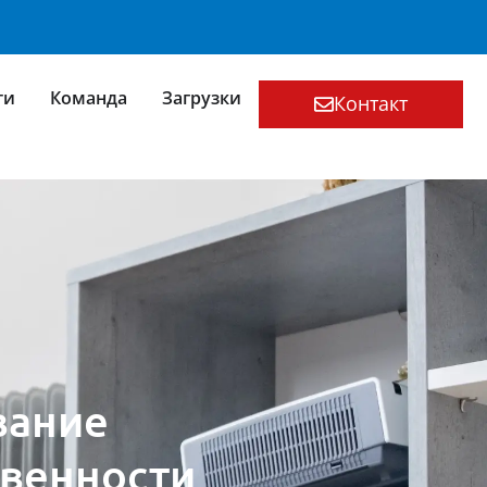
ти
Команда
Загрузки
Контакт
вание
твенности