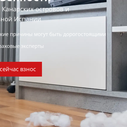
 Канарских островов и
ьной Испании
кие причины могут быть дорогостоящими
раховые эксперты
 сейчас взнос