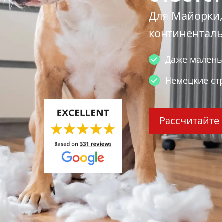
Для Майорки,
континентал
Даже малень
Немецкие ст
Рассчитайте