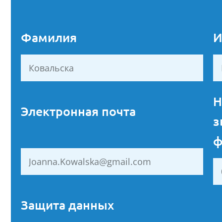
Фамилия
И
Н
Электронная почта
з
ф
Защита данных