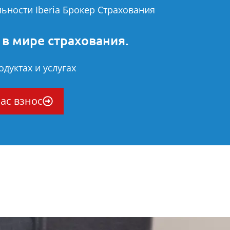
ьности Iberia Брокер Страхования
 в мире страхования.
дуктах и услугах
ас взнос