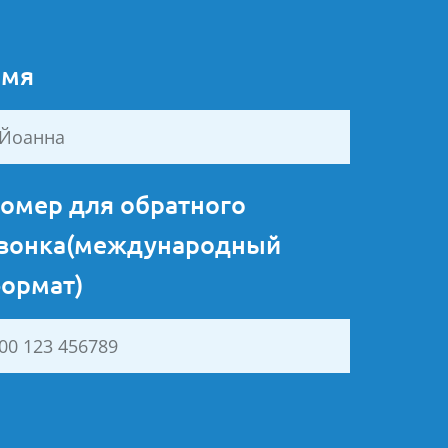
мя
омер для обратного
вонка(международный
ормат)