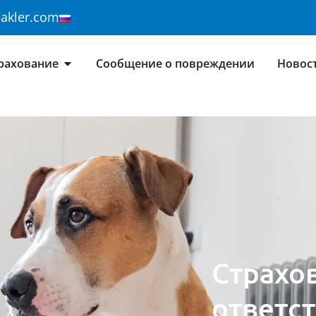
makler.com
рахование
Сообщение о повреждении
Новос
Страхо
ответс